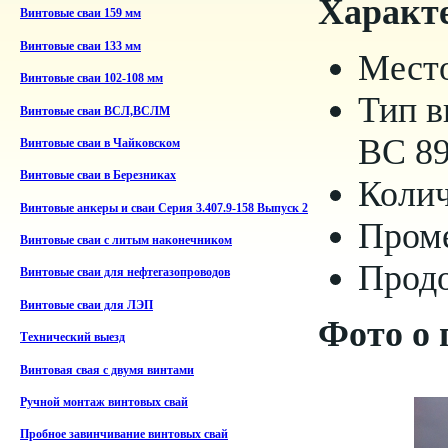
Характ
Винтовые сваи 159 мм
Винтовые сваи 133 мм
Место
Винтовые сваи 102-108 мм
Тип в
Винтовые сваи ВСЛ,ВСЛМ
ВС 89
Винтовые сваи в Чайковском
Винтовые сваи в Березниках
Колич
Винтовые анкеры и сваи Серия 3.407.9-158 Выпуск 2
Проме
Винтовые сваи с литым наконечником
Продо
Винтовые сваи для нефтегазопроводов
Винтовые сваи для ЛЭП
Фото о 
Технический выезд
Винтовая свая с двумя винтами
Ручной монтаж винтовых свай
Пробное завинчивание винтовых свай