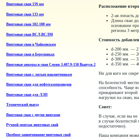
Винтовые сваи 159 мм
Расположение второ
Винтовые сваи 133 мм
2-ая лопасть д
Длина сваи до
Винтовые сваи 102-108 мм
основании про
региона 3 мет
Винтовые сваи ВСЛ,ВСЛМ
Стоимость добавлен
Винтовые сваи в Чайковском
d-200 мм. — 2
d-250 мм. — 2
Винтовые сваи в Березниках
d-300 мм. — 3
d-350 мм. — 4
Винтовые анкеры и сваи Серия 3.407.9-158 Выпуск 2
Ни для кого ни секр
Винтовые сваи с литым наконечником
На болотистой местн
Винтовые сваи для нефтегазопроводов
способность. Чаще вс
приваривают второй 
Винтовые сваи для ЛЭП
нагрузки на сваю, вы
Технический выезд
Совет:
Винтовая свая с двумя винтами
В случае, если вы не
в случае болотистой
Ручной монтаж винтовых свай
недостаточно).
Пробное завинчивание винтовых свай
Наша компания может