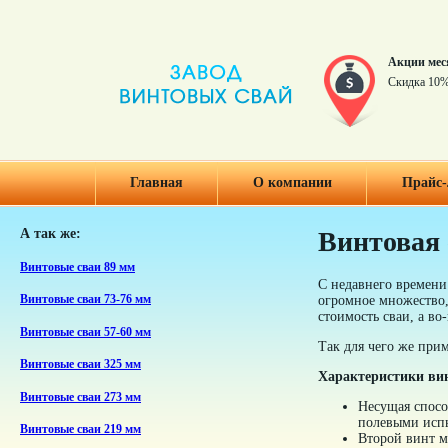
Акции мес
Скидка 10%
Главная
О компании
Прайс-
А так же:
Винтовая 
Винтовые сваи 89 мм
С недавнего времени
огромное множество,
Винтовые сваи 73-76 мм
стоимость сваи, а в
Винтовые сваи 57-60 мм
Так для чего же прим
Винтовые сваи 325 мм
Характеристики вин
Винтовые сваи 273 мм
Несущая спосо
полевыми исп
Винтовые сваи 219 мм
Второй винт м