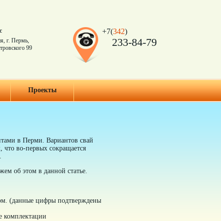
с
+7(
342
)
233-84-79
я, г. Пермь,
тровского 99
Проекты
нтами в Перми. Вариантов свай
, что во-первых сокращается
.
жем об этом в данной статье.
ком. (данные цифры подтверждены
е комплектации