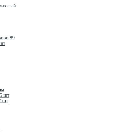
вых свай.
ково 89
 шт
ом
-5 шт
-1шт
й