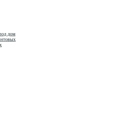
под дом
интовых
х