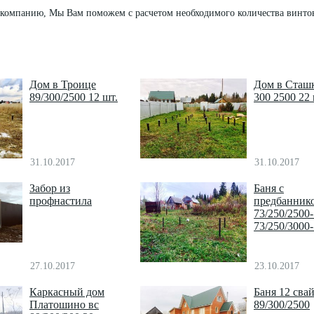
компанию, Мы Вам поможем с расчетом необходимого количества винто
Дом в Троице
Дом в Сташ
89/300/2500 12 шт.
300 2500 22
31.10.2017
31.10.2017
Забор из
Баня с
профнастила
предбанник
73/250/2500
73/250/3000
27.10.2017
23.10.2017
Каркасный дом
Баня 12 сва
Платошино вс
89/300/2500