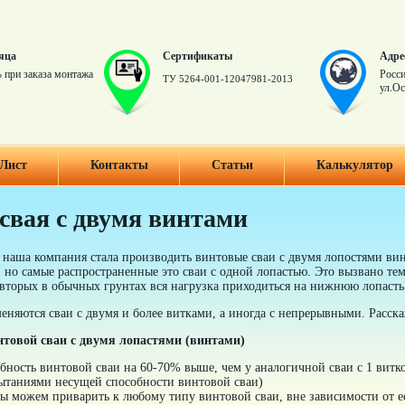
яца
Сертификаты
Адре
 при заказа монтажа
Росси
ТУ 5264-001-12047981-2013
ул.Ос
Лист
Контакты
Статьи
Калькулятор
свая с двумя винтами
 наша компания стала производить винтовые сваи с двумя лопостями ви
 но самые распространенные это сваи с одной лопастью. Это вызвано тем
о-вторых в обычных грунтах вся нагрузка приходиться на нижнюю лопасть
еняются сваи с двумя и более витками, а иногда с непрерывными. Расска
товой сваи с двумя лопастями (винтами)
бность винтовой сваи на 60-70% выше, чем у аналогичной сваи с 1 вит
ытаниями несущей способности винтовой сваи)
ы можем приварить к любому типу винтовой сваи, вне зависимости от е