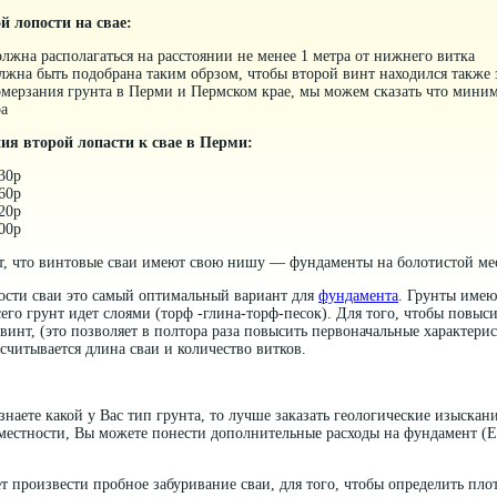
й лопости на свае:
олжна располагаться на расстоянии не менее 1 метра от нижнего витка
лжна быть подобрана таким обрзом, чтобы второй винт находился также 
мерзания грунта в Перми и Пермском крае, мы можем сказать что миним
ра
ия второй лопасти к свае в Перми:
30р
60р
20р
00р
ет, что винтовые сваи имеют свою нишу — фундаменты на болотистой ме
ости сваи это самый оптимальный вариант для
фундамента
. Грунты име
его грунт идет слоями (торф -глина-торф-песок). Для того, чтобы повыс
винт, (это позволяет в полтора раза повысить первоначальные характери
считывается длина сваи и количество витков.
 знаете какой у Вас тип грунта, то лучше заказать геологические изыскан
 местности, Вы можете понести дополнительные расходы на фундамент (
 произвести пробное забуривание сваи, для того, чтобы определить плот