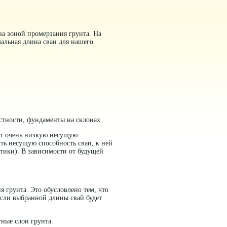
за зоной промерзания грунта. На
альная длина сваи для нашего
стности, фундаменты на склонах.
ют очень низкую несущую
ить несущую способность сваи, к ней
стики). В зависимости от будущей
ия грунта. Это обусловлено тем, что
Если выбранной длины свай будет
ные слои грунта.