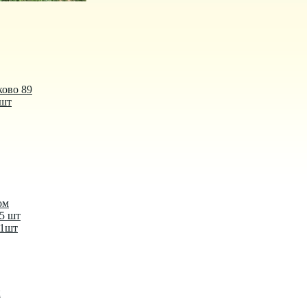
ково 89
 шт
ом
-5 шт
-1шт
й