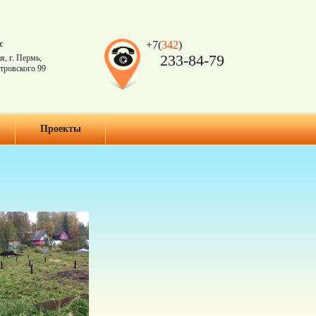
с
+7(
342
)
233-84-79
я, г. Пермь,
тровского 99
Проекты