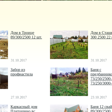
Дом в Троице
Дом в Сташ
89/300/2500 12 шт.
300 2500 22
31.10.2017
31.10.2017
Забор из
Баня с
профнастила
предбанник
73/250/2500
73/250/3000
27.10.2017
23.10.2017
Каркасный дом
Баня 12 сва
Платошино вс
89/300/2500