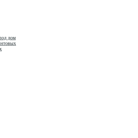
под дом
интовых
х