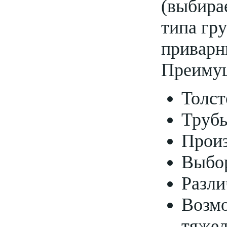
(выбира
типа гру
приварн
Преимущ
Толст
Трубы
Произ
Выбор
Разли
Возмо
тяже