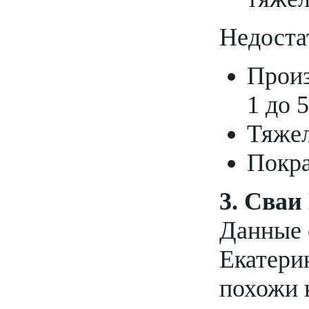
Недоста
Произ
1 до 
Тяжел
Покра
3. Сва
Данные 
Екатери
похожи 