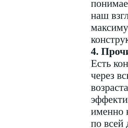
понимае
наш взг
максиму
констру
4. Проч
Есть ко
через вс
возраста
эффекти
именно 
по всей 