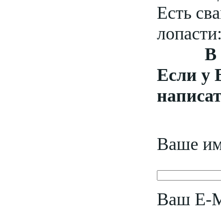
Есть св
лопасти:
В
Если у 
написат
Ваше и
Ваш E-M