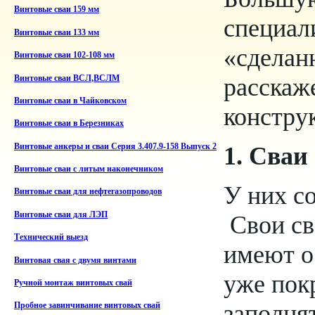
Винтовые сваи 159 мм
специали
Винтовые сваи 133 мм
«сделанн
Винтовые сваи 102-108 мм
расскаж
Винтовые сваи ВСЛ,ВСЛМ
Винтовые сваи в Чайковском
констру
Винтовые сваи в Березниках
1. Сваи
Винтовые анкеры и сваи Серия 3.407.9-158 Выпуск 2
Винтовые сваи с литым наконечником
У них с
Винтовые сваи для нефтегазопроводов
Винтовые сваи для ЛЭП
Свои св
Технический выезд
имеют о
Винтовая свая с двумя винтами
уже пок
Ручной монтаж винтовых свай
заполнят
Пробное завинчивание винтовых свай