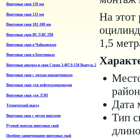
Винтовые сваи 159 мм
На этот 
Винтовые сваи 133 мм
Винтовые сваи 102-108 мм
оцилинд
Винтовые сваи ВСЛ,ВСЛМ
1,5 метр
Винтовые сваи в Чайковском
Винтовые сваи в Березниках
Характ
Винтовые анкеры и сваи Серия 3.407.9-158 Выпуск 2
Место
Винтовые сваи с литым наконечником
Винтовые сваи для нефтегазопроводов
район
Винтовые сваи для ЛЭП
Дата 
Технический выезд
Тип с
Винтовая свая с двумя винтами
Ручной монтаж винтовых свай
длино
Пробное завинчивание винтовых свай