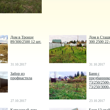
Дом в Троице
Дом в Сташ
89/300/2500 12 шт.
300 2500 22
31.10.2017
31.10.2017
Забор из
Баня с
профнастила
предбанник
73/250/2500
73/250/3000
27.10.2017
23.10.2017
Каркасный дом
Баня 12 сва