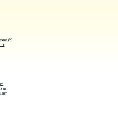
ково 89
 шт
ом
-5 шт
-1шт
й