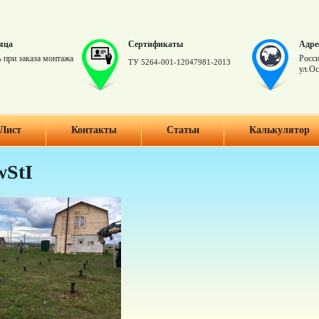
яца
Сертификаты
Адре
 при заказа монтажа
Росси
ТУ 5264-001-12047981-2013
ул.Ос
Лист
Контакты
Статьи
Калькулятор
StI