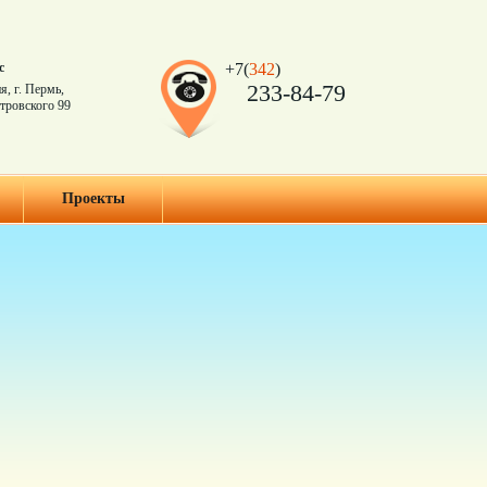
с
+7(
342
)
233-84-79
я, г. Пермь,
тровского 99
Проекты