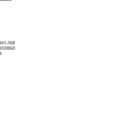
под дом
интовых
х