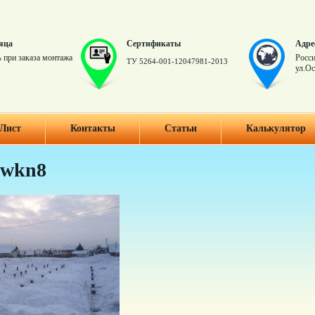
яца
Сертификаты
Адре
 при заказа монтажа
Росси
ТУ 5264-001-12047981-2013
ул.Ос
Лист
Контакты
Статьи
Калькулятор
wkn8