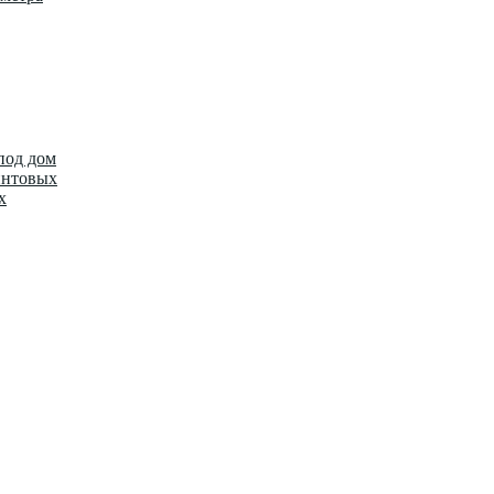
под дом
интовых
х