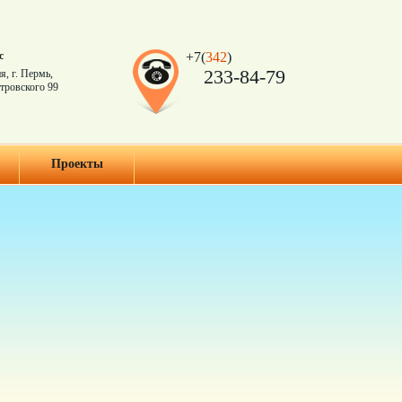
с
+7(
342
)
233-84-79
я, г. Пермь,
тровского 99
Проекты