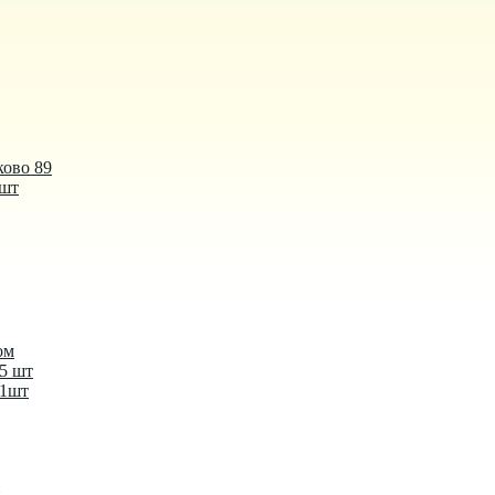
ково 89
 шт
ом
-5 шт
-1шт
й