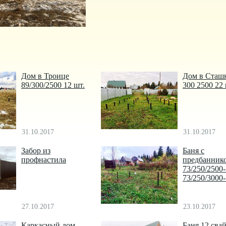
Дом в Троице
Дом в Сташ
89/300/2500 12 шт.
300 2500 22
31.10.2017
31.10.2017
Забор из
Баня с
профнастила
предбанник
73/250/2500
73/250/3000
27.10.2017
23.10.2017
Каркасный дом
Баня 12 сва