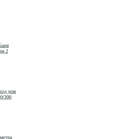
Баня
ом 2
под дом
00/300
метра