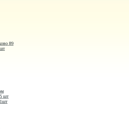
ково 89
 шт
ом
-5 шт
-1шт
й