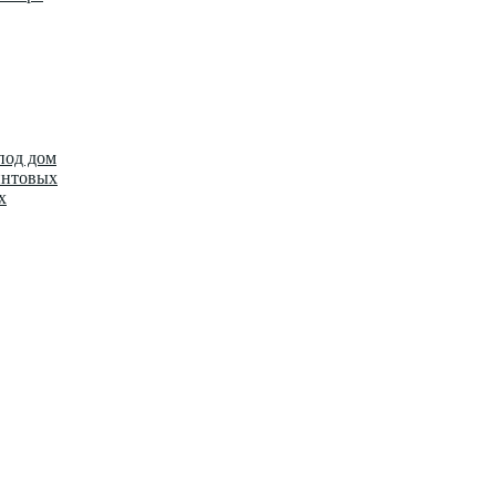
под дом
интовых
х