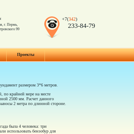
с
+7(
342
)
233-84-79
я, г. Пермь,
тровского 99
Проекты
фундамент размером 3*6 метров.
й, по крайней мере на месте
иной 2500 мм. Расчет данного
 выносы 2 метра по длинной стороне.
гада была 4 человека: три
али использовать бензобур для