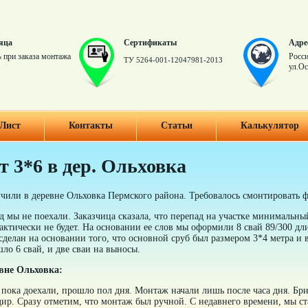
яца
Сертификаты
Адре
 при заказа монтажа
Росси
ТУ 5264-001-12047981-2013
ул.Ос
Лист
Контакты
Статьи
Калькулятор
 3*6 в дер. Ольховка
чили в деревне Ольховка Пермского района. Требовалось смонтировать 
 мы не поехали. Заказчица сказала, что перепад на участке минимальны
актически не будет. На основании ее слов мы оформили 8 свай 89/300 дл
сделан на основании того, что основной сруб был размером 3*4 метра и
ло 6 свай, и две сваи на выносы.
вне Ольховка:
пока доехали, прошло пол дня. Монтаж начали лишь после часа дня. Бри
ир. Сразу отметим, что монтаж был ручной. С недавнего времени, мы ст