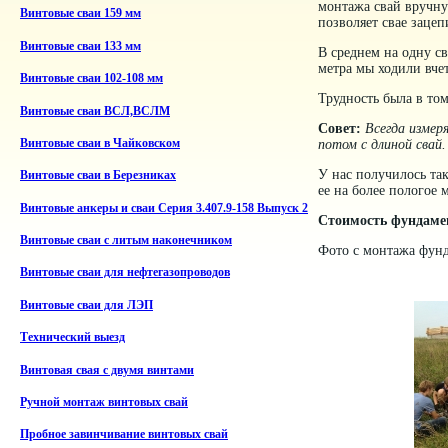
монтажа свай вручну
Винтовые сваи 159 мм
позволяет свае зацеп
Винтовые сваи 133 мм
В среднем на одну с
метра мы ходили вче
Винтовые сваи 102-108 мм
Трудность была в то
Винтовые сваи ВСЛ,ВСЛМ
Совет:
Всегда измер
потом с длиной свай
Винтовые сваи в Чайковском
У нас получилось так
Винтовые сваи в Березниках
ее на более пологое 
Винтовые анкеры и сваи Серия 3.407.9-158 Выпуск 2
Стоимость фундамен
Винтовые сваи с литым наконечником
Фото с монтажа фунд
Винтовые сваи для нефтегазопроводов
Винтовые сваи для ЛЭП
Технический выезд
Винтовая свая с двумя винтами
Ручной монтаж винтовых свай
Пробное завинчивание винтовых свай