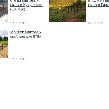
6*6 на винтовых
9*12 м на в
сваях в Кукуштане.
сваях в Гаря
(СК Лес)
02.08.2017
02.08.2017
Монтаж винтовых
свай под дом 8*8м
02.08.2017