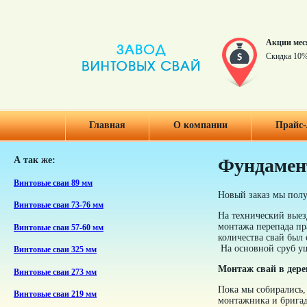
Акции мес
Скидка 10%
Главная
О компании
Прайс-
А так же:
Фундамент
Винтовые сваи 89 мм
Новый заказ мы полу
Винтовые сваи 73-76 мм
На технический выезд
монтажа перепада пр
Винтовые сваи 57-60 мм
количества свай был 
На основной сруб уш
Винтовые сваи 325 мм
Монтаж свай в дере
Винтовые сваи 273 мм
Пока мы собирались, 
Винтовые сваи 219 мм
монтажника и бригад