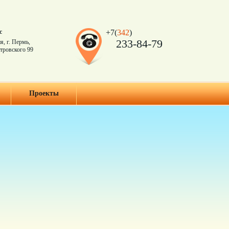
с
+7(
342
)
233-84-79
я, г. Пермь,
тровского 99
Проекты