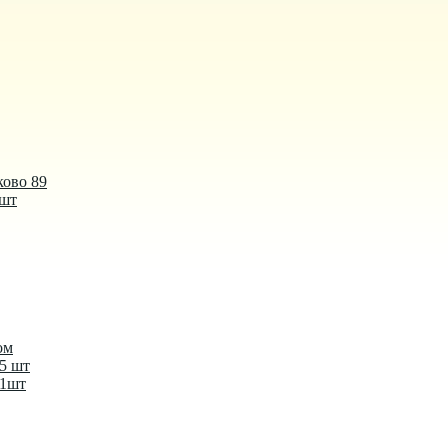
ково 89
 шт
ом
-5 шт
-1шт