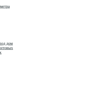
метра
под дом
интовых
х