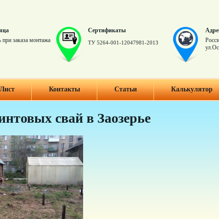
яца
Сертификаты
Адре
 при заказа монтажа
Росси
ТУ 5264-001-12047981-2013
ул.Ос
Лист
Контакты
Статьи
Калькулятор
нтовых свай в Заозерье