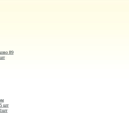
ково 89
 шт
ом
-5 шт
-1шт