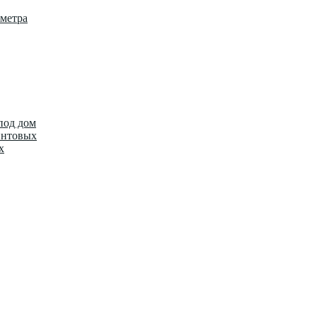
метра
под дом
интовых
х