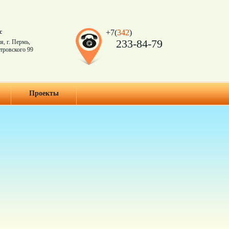
с
+7(
342
)
233-84-79
я, г. Пермь,
тровского 99
Проекты