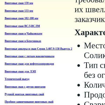
Винтовые сваи 159 мм
их швел
Винтовые сваи 133 мм
заказчи
Винтовые сваи 102-108 мм
Винтовые сваи ВСЛ,ВСЛМ
Характ
Винтовые сваи в Чайковском
Винтовые сваи в Березниках
Место
Винтовые анкеры и сваи Серия 3.407.9-158 Выпуск 2
Солик
Винтовые сваи с литым наконечником
Тип с
Винтовые сваи для нефтегазопроводов
Винтовые сваи для ЛЭП
без о
Технический выезд
Колич
Винтовая свая с двумя винтами
Продо
Ручной монтаж винтовых свай
Сварк
Пробное завинчивание винтовых свай