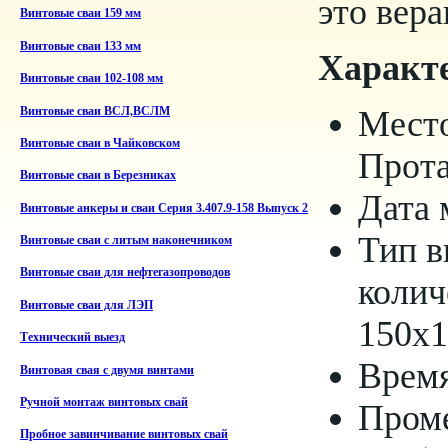
это вера
Винтовые сваи 159 мм
Винтовые сваи 133 мм
Характ
Винтовые сваи 102-108 мм
Мест
Винтовые сваи ВСЛ,ВСЛМ
Винтовые сваи в Чайковском
Прот
Винтовые сваи в Березниках
Дата 
Винтовые анкеры и сваи Серия 3.407.9-158 Выпуск 2
Тип в
Винтовые сваи с литым наконечником
Винтовые сваи для нефтегазопроводов
колич
Винтовые сваи для ЛЭП
150х
Технический выезд
Время
Винтовая свая с двумя винтами
Ручной монтаж винтовых свай
Проме
Пробное завинчивание винтовых свай