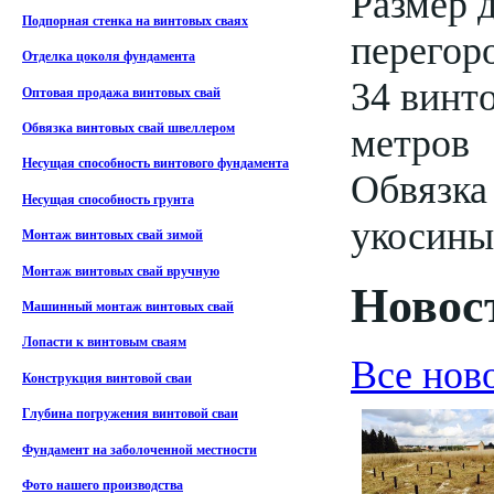
Размер 
Подпорная стенка на винтовых сваях
перегор
Отделка цоколя фундамента
34 винто
Оптовая продажа винтовых свай
метров
Обвязка винтовых свай швеллером
Несущая способность винтового фундамента
Обвязка
Несущая способность грунта
укосины
Монтаж винтовых свай зимой
Монтаж винтовых свай вручную
Новост
Машинный монтаж винтовых свай
Лопасти к винтовым сваям
Все нов
Конструкция винтовой сваи
Глубина погружения винтовой сваи
Фундамент на заболоченной местности
Фото нашего производства