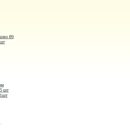
ково 89
 шт
ом
-5 шт
-1шт
й