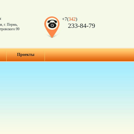
с
+7(
342
)
233-84-79
я, г. Пермь,
тровского 99
Проекты