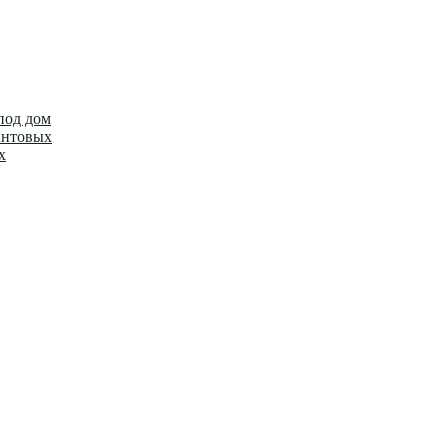
под дом
интовых
х