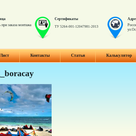
яца
Сертификаты
Адре
 при заказа монтажа
Росси
ТУ 5264-001-12047981-2013
ул.Ос
Лист
Контакты
Статьи
Калькулятор
g_boracay