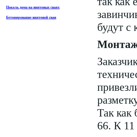
так как 
Цоколь дома на винтовых сваях
завинчи
Бетонирование винтовой сваи
будут с
Монтаж
Заказчик
техничес
привезл
разметк
Так как
66. К 11