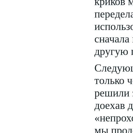
криков м
передел
использ
сначала
другую 
Следующ
только 
решили з
доехав д
«непрох
мы прод