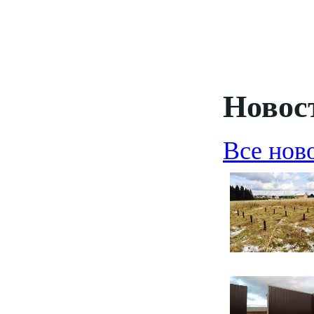
Новост
Все нов