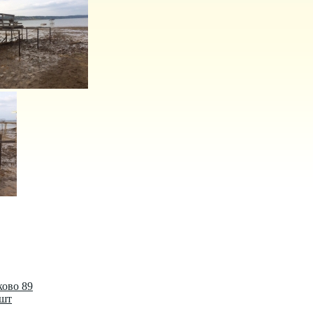
ково 89
 шт