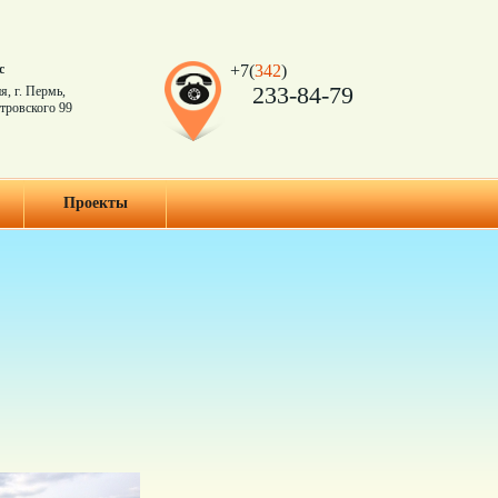
с
+7(
342
)
233-84-79
я, г. Пермь,
тровского 99
Проекты