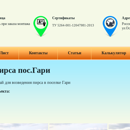
яца
Сертификаты
Адре
 при заказа монтажа
Росси
ТУ 5264-001-12047981-2013
ул.Ос
Лист
Контакты
Статьи
Калькулятор
рса пос.Гари
й для возведения пирса в поселке Гари
екта: