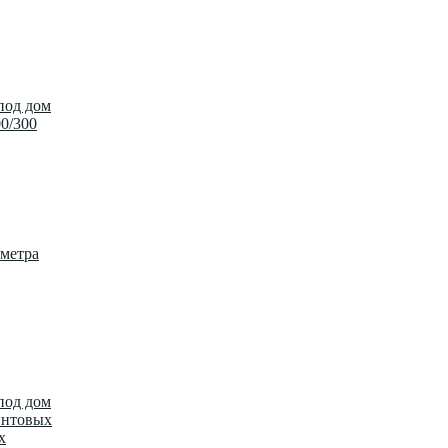
под дом
00/300
метра
под дом
интовых
х