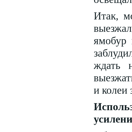
Итак, м
выезжал
ямобур 
заблуди
ждать 
выезжат
и колеи 
Использ
усилен