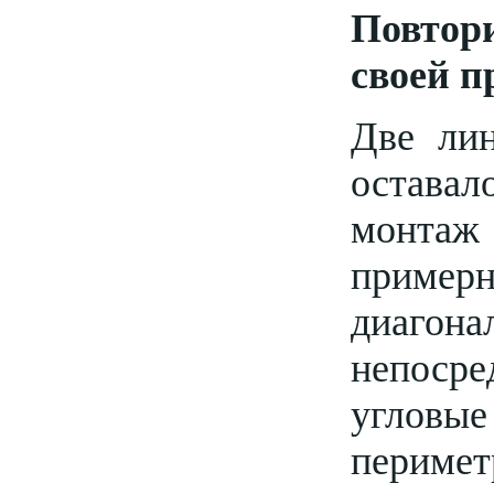
Повтор
своей п
Две лин
остава
монтаж
пример
диаго
непосре
угловы
периме