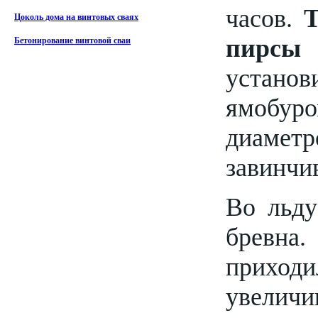
часов.
Т
Цоколь дома на винтовых сваях
пирсы 
Бетонирование винтовой сваи
установ
ямобур
диамет
завинчи
Во льду
бревна
приходи
увеличи