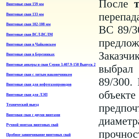
После
Винтовые сваи 159 мм
перепад
Винтовые сваи 133 мм
Винтовые сваи 102-108 мм
ВС 89/3
Винтовые сваи ВСЛ,ВСЛМ
предло
Винтовые сваи в Чайковском
Заказчи
Винтовые сваи в Березниках
выбрал
Винтовые анкеры и сваи Серия 3.407.9-158 Выпуск 2
Винтовые сваи с литым наконечником
89/300.
Винтовые сваи для нефтегазопроводов
объект
Винтовые сваи для ЛЭП
предпо
Технический выезд
Винтовая свая с двумя винтами
диамет
Ручной монтаж винтовых свай
прочн
Пробное завинчивание винтовых свай