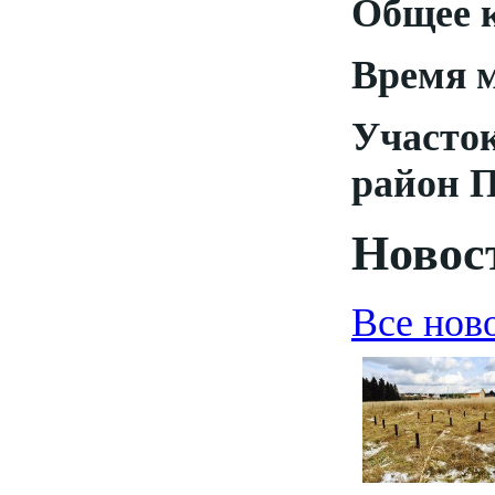
Общее к
Время м
Участо
район П
Новост
Все нов