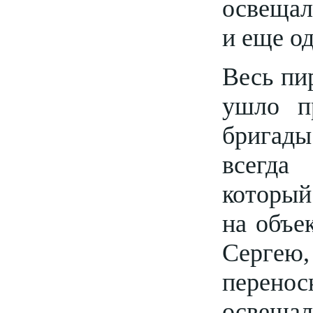
освещал
и еще о
Весь пир
ушло п
бригад
всегда
который
на объе
Сергею
перено
освещал