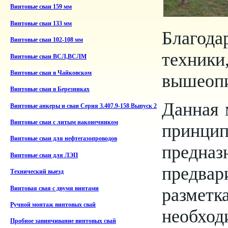
Винтовые сваи 159 мм
Винтовые сваи 133 мм
Благода
Винтовые сваи 102-108 мм
техники
Винтовые сваи ВСЛ,ВСЛМ
Винтовые сваи в Чайковском
вышеопи
Винтовые сваи в Березниках
Данная 
Винтовые анкеры и сваи Серия 3.407.9-158 Выпуск 2
Винтовые сваи с литым наконечником
принцип
Винтовые сваи для нефтегазопроводов
предна
Винтовые сваи для ЛЭП
предва
Технический выезд
разме
Винтовая свая с двумя винтами
Ручной монтаж винтовых свай
необход
Пробное завинчивание винтовых свай