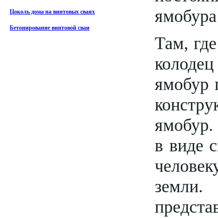
ямобура
Цоколь дома на винтовых сваях
Бетонирование винтовой сваи
Там, гд
колодец
ямобур 
констру
ямобур.
в виде 
человек
земли.
предста