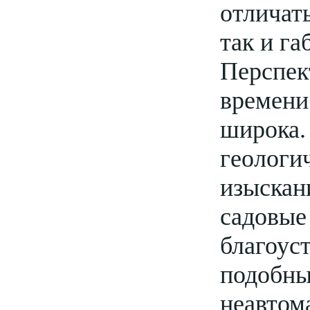
отличат
так и г
Перспе
времен
широк
геолог
изыска
садов
благоу
подоб
неавтом