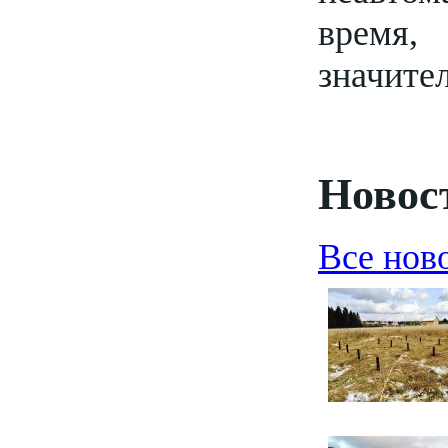
время,
значител
Новост
Все нов