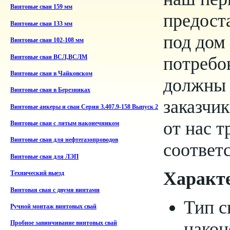
Винтовые сваи 159 мм
предост
Винтовые сваи 133 мм
под дом
Винтовые сваи 102-108 мм
потребов
Винтовые сваи ВСЛ,ВСЛМ
Винтовые сваи в Чайковском
должны 
Винтовые сваи в Березниках
заказчи
Винтовые анкеры и сваи Серия 3.407.9-158 Выпуск 2
от нас т
Винтовые сваи с литым наконечником
Винтовые сваи для нефтегазопроводов
соответ
Винтовые сваи для ЛЭП
Характ
Технический выезд
Винтовая свая с двумя винтами
Тип с
Ручной монтаж винтовых свай
након
Пробное завинчивание винтовых свай