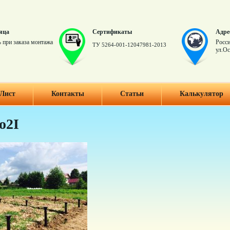
яца
Сертификаты
Адре
 при заказа монтажа
Росси
ТУ 5264-001-12047981-2013
ул.Ос
Лист
Контакты
Статьи
Калькулятор
o2I