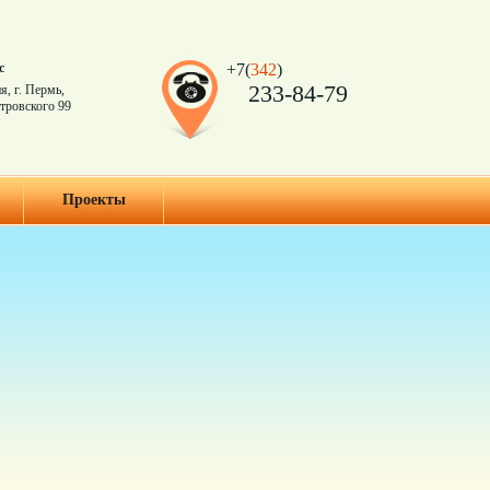
с
+7(
342
)
233-84-79
я, г. Пермь,
тровского 99
Проекты