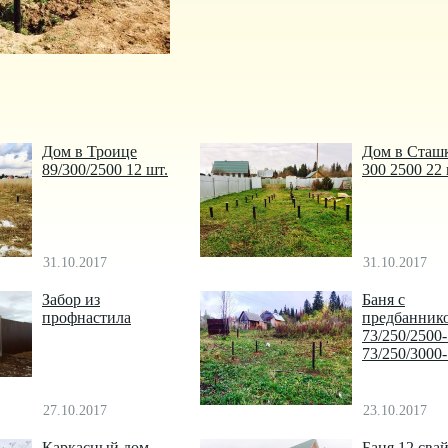
Дом в Троице
Дом в Сташ
89/300/2500 12 шт.
300 2500 22
31.10.2017
31.10.2017
Забор из
Баня с
профнастила
предбанник
73/250/2500
73/250/3000
27.10.2017
23.10.2017
Каркасный дом
Баня 12 сва