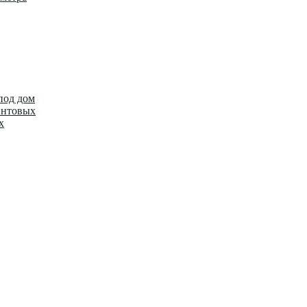
под дом
интовых
х