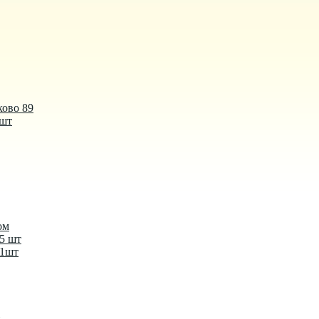
ково 89
 шт
ом
-5 шт
-1шт
й