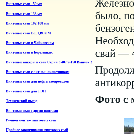
Железн
Винтовые сваи 159 мм
было, п
Винтовые сваи 133 мм
Винтовые сваи 102-108 мм
бензоге
Винтовые сваи ВСЛ,ВСЛМ
Необход
Винтовые сваи в Чайковском
свай — 4
Винтовые сваи в Березниках
Винтовые анкеры и сваи Серия 3.407.9-158 Выпуск 2
Продолж
Винтовые сваи с литым наконечником
антикор
Винтовые сваи для нефтегазопроводов
Винтовые сваи для ЛЭП
Фото с 
Технический выезд
Винтовая свая с двумя винтами
Ручной монтаж винтовых свай
Пробное завинчивание винтовых свай