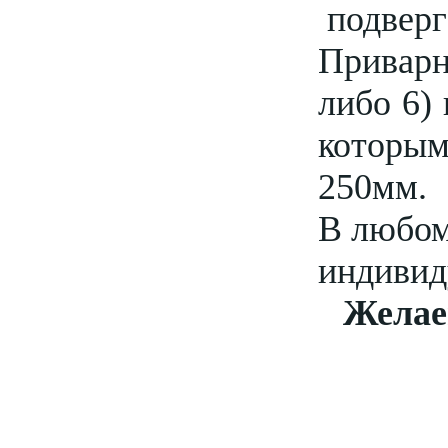
подверг
Привар
либо 6)
которы
250мм.
В любом
индивид
Желае