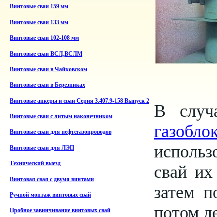
Винтовые сваи 159 мм
Винтовые сваи 133 мм
Винтовые сваи 102-108 мм
Винтовые сваи ВСЛ,ВСЛМ
Винтовые сваи в Чайковском
Винтовые сваи в Березниках
Винтовые анкеры и сваи Серия 3.407.9-158 Выпуск 2
В случ
Винтовые сваи с литым наконечником
газобло
Винтовые сваи для нефтегазопроводов
использ
Винтовые сваи для ЛЭП
Технический выезд
свай их
Винтовая свая с двумя винтами
затем п
Ручной монтаж винтовых свай
потом де
Пробное завинчивание винтовых свай