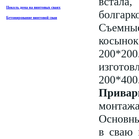
встала
Цоколь дома на винтовых сваях
болгарко
Бетонирование винтовой сваи
Съемные
косыно
200*20
изгото
200*400
Привар
монтажа
Основны
в сваю 