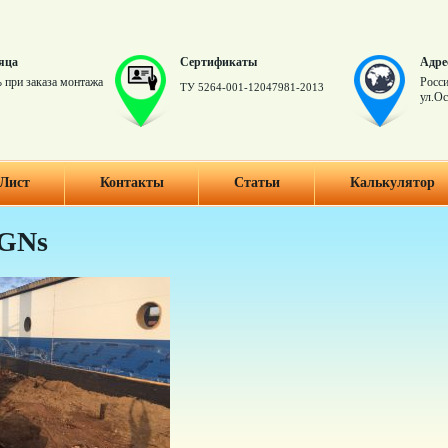
яца
Сертификаты
Адре
 при заказа монтажа
Росси
ТУ 5264-001-12047981-2013
ул.Ос
Лист
Контакты
Статьи
Калькулятор
GNs