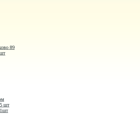
ково 89
 шт
ом
-5 шт
-1шт
й