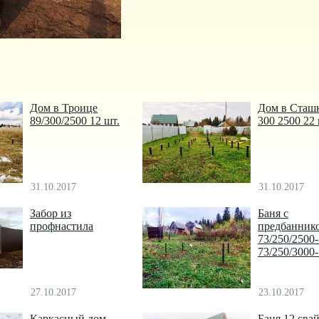
Дом в Троице
Дом в Сташ
89/300/2500 12 шт.
300 2500 22
31.10.2017
31.10.2017
Забор из
Баня с
профнастила
предбанник
73/250/2500
73/250/3000
27.10.2017
23.10.2017
Каркасный дом
Баня 12 сва