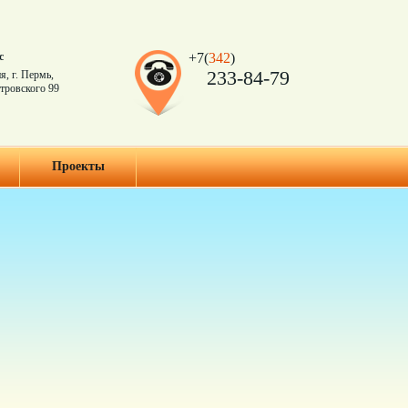
с
+7(
342
)
233-84-79
я, г. Пермь,
тровского 99
Проекты