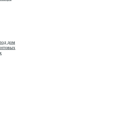
под дом
интовых
х