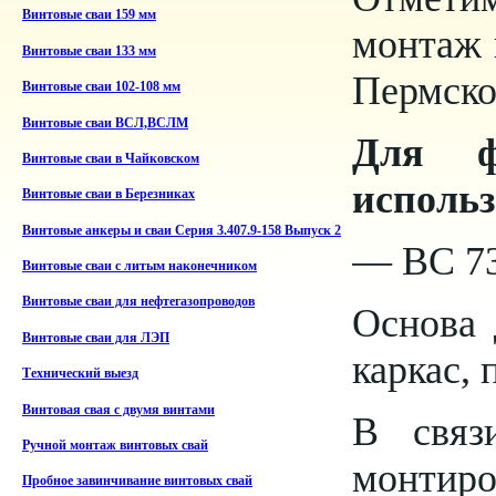
Винтовые сваи 159 мм
монтаж 
Винтовые сваи 133 мм
Пермско
Винтовые сваи 102-108 мм
Винтовые сваи ВСЛ,ВСЛМ
Для ф
Винтовые сваи в Чайковском
использ
Винтовые сваи в Березниках
Винтовые анкеры и сваи Серия 3.407.9-158 Выпуск 2
— ВС 73/
Винтовые сваи с литым наконечником
Винтовые сваи для нефтегазопроводов
Основа 
Винтовые сваи для ЛЭП
каркас,
Технический выезд
Винтовая свая с двумя винтами
В связ
Ручной монтаж винтовых свай
монтиро
Пробное завинчивание винтовых свай